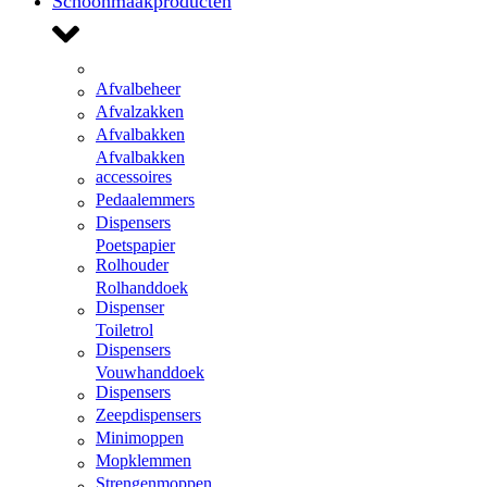
Schoonmaakproducten
Afvalbeheer
Afvalzakken
Afvalbakken
Afvalbakken
accessoires
Pedaalemmers
Dispensers
Poetspapier
Rolhouder
Rolhanddoek
Dispenser
Toiletrol
Dispensers
Vouwhanddoek
Dispensers
Zeepdispensers
Minimoppen
Mopklemmen
Strengenmoppen