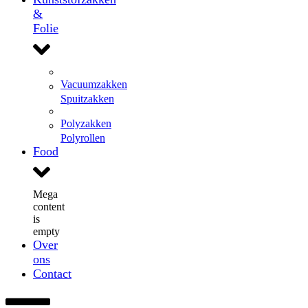
&
Folie
Vacuumzakken
Spuitzakken
Polyzakken
Polyrollen
Food
Mega
content
is
empty
Over
ons
Contact