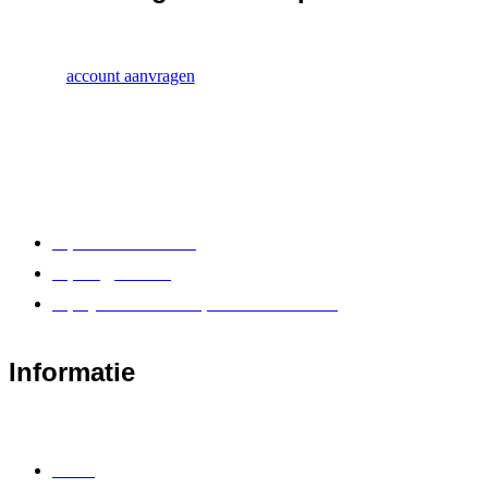
account aanvragen
+31 85 902 24 88
info@vatex.nl
Nijverheidstraat 5e, 4143HN Leerdam
Informatie
Home