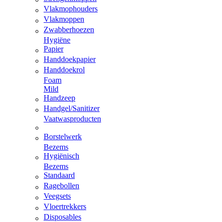
Vlakmophouders
Vlakmoppen
Zwabberhoezen
Hygiëne
Papier
Handdoekpapier
Handdoekrol
Foam
Mild
Handzeep
Handgel/Sanitizer
Vaatwasproducten
Borstelwerk
Bezems
Hygiënisch
Bezems
Standaard
Ragebollen
Veegsets
Vloertrekkers
Disposables