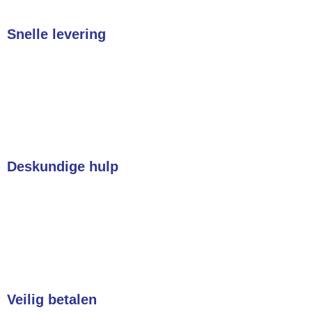
Snelle levering
In heel Nederland & België
Deskundige hulp
Heeft u een vraag? Wij helpen u direct!
Veilig betalen