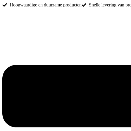
Ga
Hoogwaardige en duurzame producten
Snelle levering van pr
naar
de
inhoud