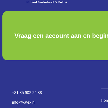
In heel Nederland & België
Vraag een account aan en begi
In
+31 85 902 24 88
Ho
info@vatex.nl