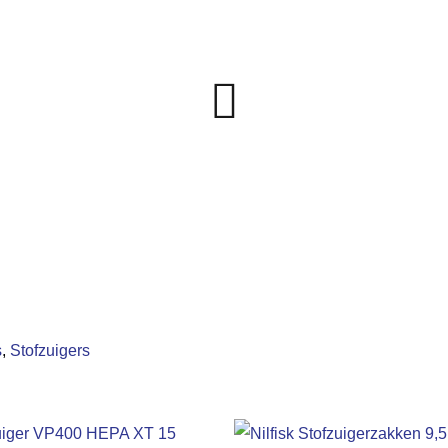
s
,
Stofzuigers