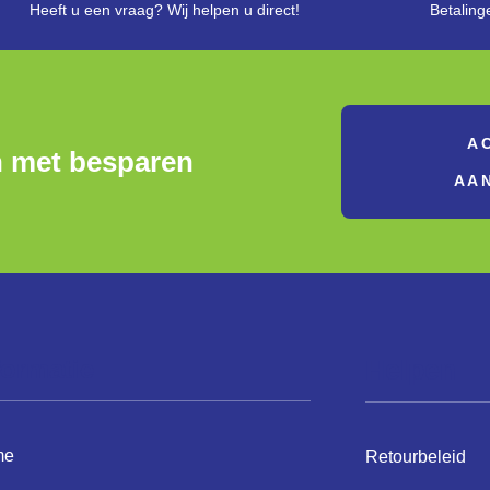
Heeft u een vraag? Wij helpen u direct!
Betaling
A
n met besparen
AA
formatie
Helpen
me
Retourbeleid