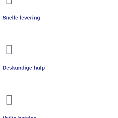
Snelle levering
In heel Nederland & België
Deskundige hulp
Heeft u een vraag? Wij helpen u direct!
Veilig betalen