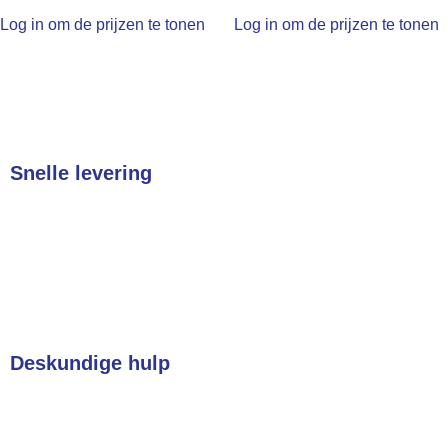
Log in om de prijzen te tonen
Log in om de prijzen te tonen
Snelle levering
In heel Nederland & België
Deskundige hulp
Heeft u een vraag? Wij helpen u direct!