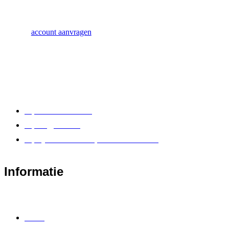
account aanvragen
+31 85 902 24 88
info@vatex.nl
Nijverheidstraat 5e, 4143HN Leerdam
Informatie
Home