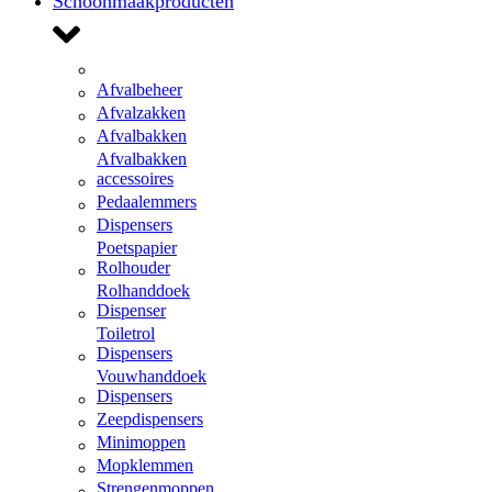
Schoonmaakproducten
Afvalbeheer
Afvalzakken
Afvalbakken
Afvalbakken
accessoires
Pedaalemmers
Dispensers
Poetspapier
Rolhouder
Rolhanddoek
Dispenser
Toiletrol
Dispensers
Vouwhanddoek
Dispensers
Zeepdispensers
Minimoppen
Mopklemmen
Strengenmoppen