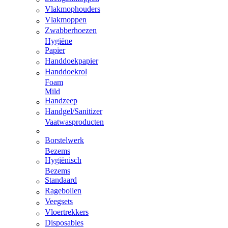
Vlakmophouders
Vlakmoppen
Zwabberhoezen
Hygiëne
Papier
Handdoekpapier
Handdoekrol
Foam
Mild
Handzeep
Handgel/Sanitizer
Vaatwasproducten
Borstelwerk
Bezems
Hygiënisch
Bezems
Standaard
Ragebollen
Veegsets
Vloertrekkers
Disposables