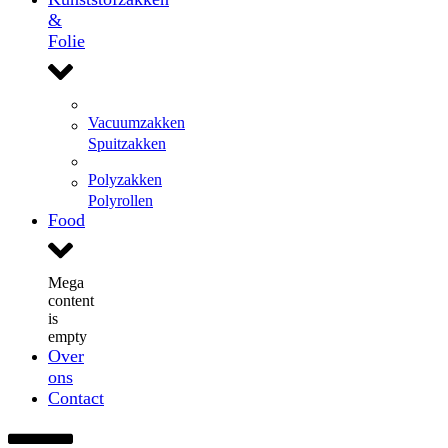
&
Folie
Vacuumzakken
Spuitzakken
Polyzakken
Polyrollen
Food
Mega
content
is
empty
Over
ons
Contact