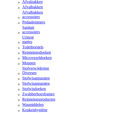
Afvalzakken
Afvalbakken
Afvalbakken
accessoires
Pedaalemmers
Sanitair
accessoires
Urinoir
matjes
Toiletborstels
Reinigingsdoeken
Microvezeldoeken
Moppen
Stofverwijdering
Diversen
Stofwisapparaten
Stofwisapparaten
Stofwisdoeken
Zwabberhoesframes
Reinigingsproducten
Wasmiddelen
Keukenhygiëne