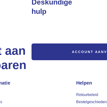
Deskundige
hulp
Heeft u een vraag? Wij
helpen u direct!
t aan
ACCOUNT AAN
paren
matie
Helpen
Retourbeleid
ns
Bestelgeschieden