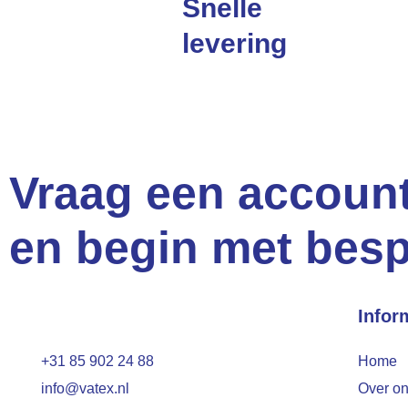
Snelle
levering
In heel Nederland & België
Vraag een accoun
en begin met bes
Infor
+31 85 902 24 88
Home
info@vatex.nl
Over o