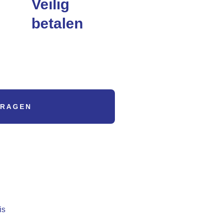
Veilig
betalen
Betalingen zijn 100% veilig
VRAGEN
is