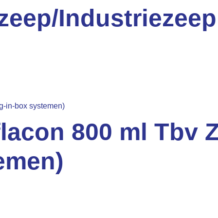
eep/Industriezeep
flacon 800 ml Tbv
temen)