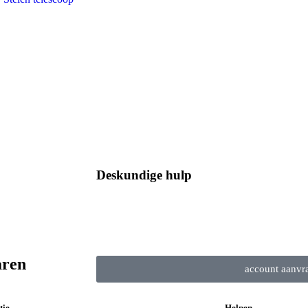
Deskundige hulp
Heeft u een vraag? Wij
helpen u direct!
aren
account aanvr
tie
Helpen