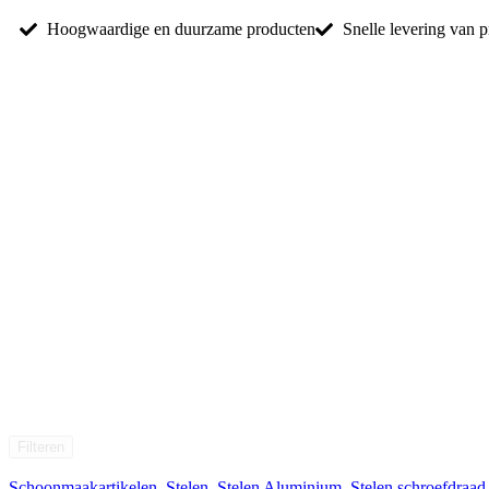
Hoogwaardige en duurzame producten
Snelle levering van 
Filteren
Schoonmaakartikelen
,
Stelen
,
Stelen Aluminium
,
Stelen schroefdraad