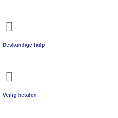
In heel Nederland & België
Deskundige hulp
Heeft u een vraag? Wij helpen u direct!
Veilig betalen
Betalingen zijn 100% veilig