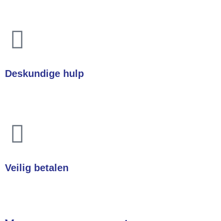
In heel Nederland & België
Deskundige hulp
Heeft u een vraag? Wij helpen u direct!
Veilig betalen
Betalingen zijn 100% veilig