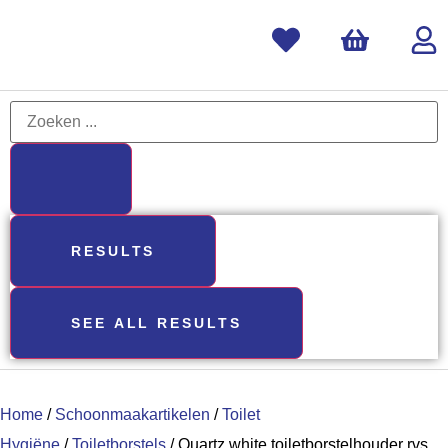
RESULTS
SEE ALL RESULTS
Home
/
Schoonmaakartikelen
/
Toilet
Hygiëne
/
Toiletborstels
/ Quartz white toiletborstelhouder rvs