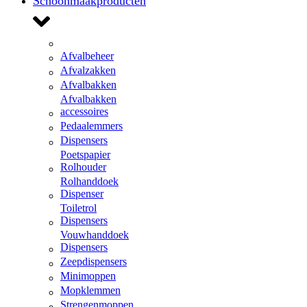
Schoonmaakproducten
Afvalbeheer
Afvalzakken
Afvalbakken
Afvalbakken
accessoires
Pedaalemmers
Dispensers
Poetspapier
Rolhouder
Rolhanddoek
Dispenser
Toiletrol
Dispensers
Vouwhanddoek
Dispensers
Zeepdispensers
Minimoppen
Mopklemmen
Strengenmoppen