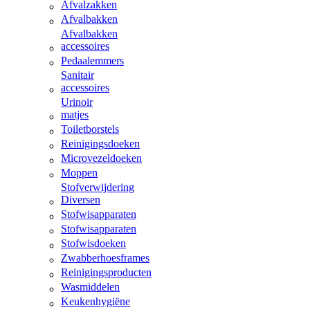
Afvalzakken
Afvalbakken
Afvalbakken
accessoires
Pedaalemmers
Sanitair
accessoires
Urinoir
matjes
Toiletborstels
Reinigingsdoeken
Microvezeldoeken
Moppen
Stofverwijdering
Diversen
Stofwisapparaten
Stofwisapparaten
Stofwisdoeken
Zwabberhoesframes
Reinigingsproducten
Wasmiddelen
Keukenhygiëne