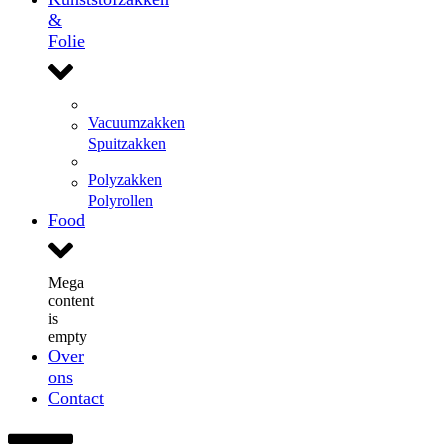
&
Folie
Vacuumzakken
Spuitzakken
Polyzakken
Polyrollen
Food
Mega
content
is
empty
Over
ons
Contact