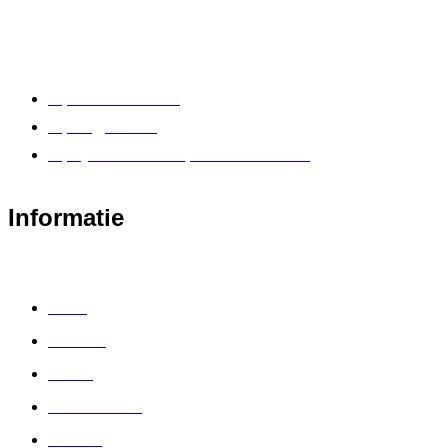
+31 85 902 24 88
info@vatex.nl
Nijverheidstraat 5e, 4143HN Leerdam
Informatie
Home
Over ons
Winkel
Klantenservice
Account