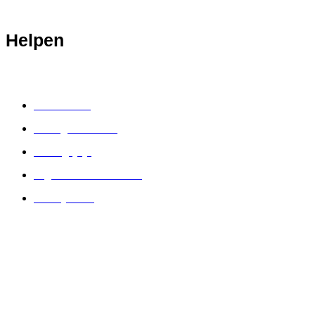
Helpen
Retourbeleid
Bestelgeschiedenis
Verlanglijstje
Algemene Voorwaarden
Privacybeleid