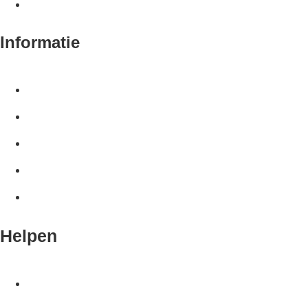
Nijverheidstraat 5e, 4143HN Leerdam
Informatie
Home
Over ons
Winkel
Klantenservice
Account
Helpen
Retourbeleid